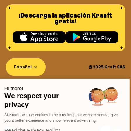
¡Descarga la aplicación Kraaft
gratis!
Español
@2025 Kraft SAS
Continue without consent
Hi there!
We respect your
privacy
At Kraaft, we use cookies to help us keep our website secure, give
you a better experience and show relevant advertising.
Read the Privacy Policy