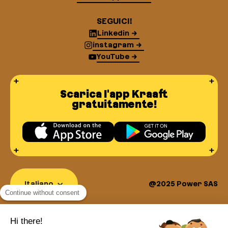
SEGUICI!
Linkedin
instagram
YouTube
Scarica l'app Kraaft
gratuitamente!
Italiano
@2025 Power SAS
Continue without consent
Hi there!