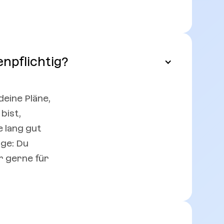
enpflichtig?
deine Pläne,
bist,
e lang gut
rge: Du
r gerne für