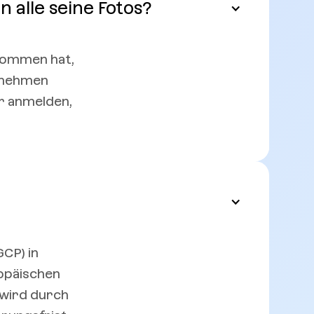
 alle seine Fotos?
enommen hat,
ernehmen
hr anmelden,
GCP) in
ropäischen
 wird durch