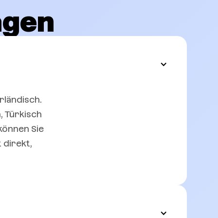
agen
rländisch.
, Türkisch
können Sie
 direkt,