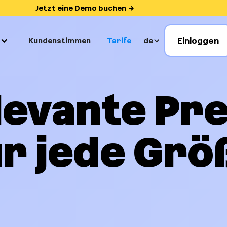
Jetzt eine Demo buchen
Einloggen
Kundenstimmen
Tarife
de
levante Pre
ür jede Grö