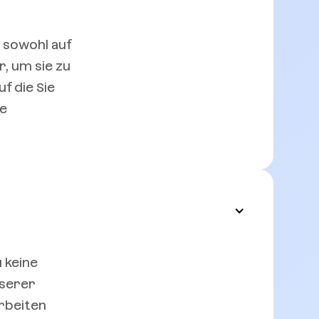
d sowohl auf
, um sie zu
f die Sie
ne
u keine
nserer
rbeiten