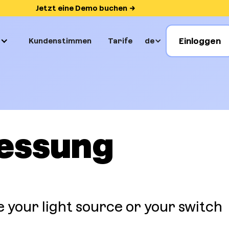
Jetzt eine Demo buchen
Einloggen
Kundenstimmen
Tarife
de
essung
your light source or your switch