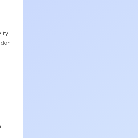
ity
 der
n
,