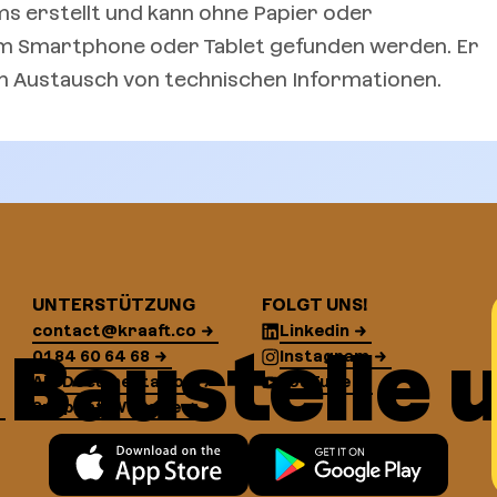
ms erstellt und kann ohne Papier oder
em Smartphone oder Tablet gefunden werden. Er
en Austausch von technischen Informationen.
UNTERSTÜTZUNG
FOLGT UNS!
contact@kraaft.co
Linkedin
 Baustelle 
01 84 60 64 68
Instagram
API Documentation
YouTube
Support-Website