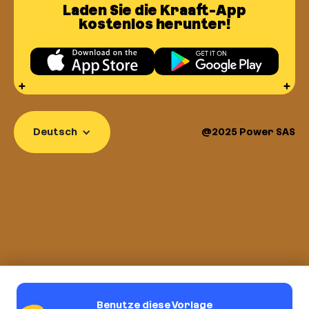
Laden Sie die Kraaft-App
kostenlos herunter!
Deutsch
@2025 Power SAS
r
elp us keep our website secure, give
ow relevant advertising.
cy
Benutze diese Vorlage
tified by