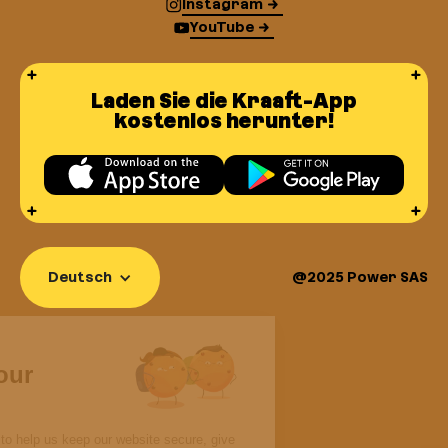
Instagram
YouTube
Laden Sie die Kraaft-App
kostenlos herunter!
Deutsch
@2025 Power SAS
i there!
We respect your
privacy
t Kraaft, we use cookies to help us keep our website secure, give