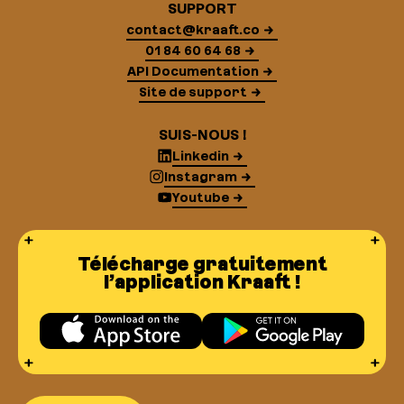
SUPPORT
contact@kraaft.co
01 84 60 64 68
API Documentation
Site de support
SUIS-NOUS !
Linkedin
Instagram
Youtube
Télécharge gratuitement
l’application Kraaft !