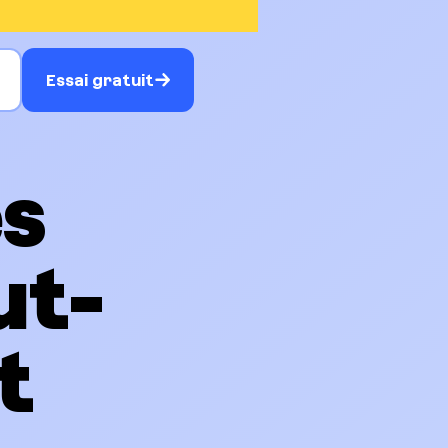
Essai gratuit
es
ut-
t