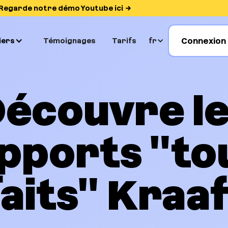
Regarde notre démo Youtube ici
Connexion
iers
Témoignages
Tarifs
fr
écouvre l
pports "to
faits" Kraaf