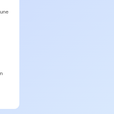
 une
un