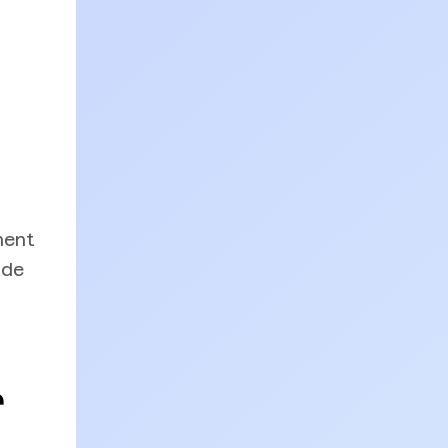
ment
 de
r