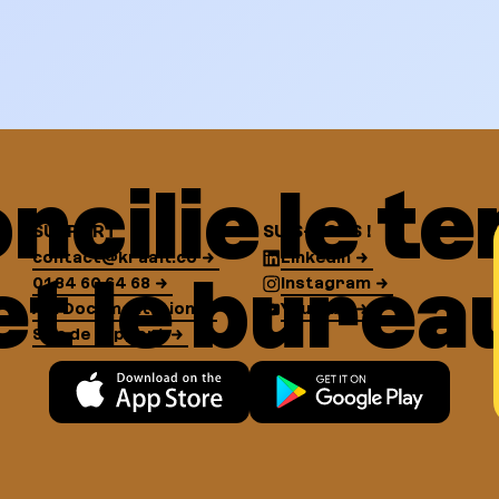
ncilie le te
SUPPORT
SUIS-NOUS !
contact@kraaft.co
Linkedin
et le burea
01 84 60 64 68
Instagram
API Documentation
Youtube
Site de support