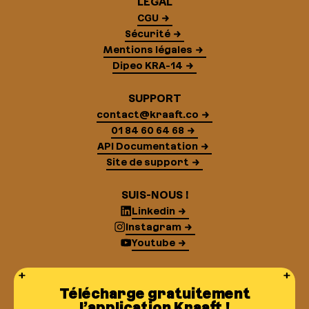
LÉGAL
CGU
Sécurité
Mentions légales
Dipeo KRA-14
SUPPORT
contact@kraaft.co
01 84 60 64 68
API Documentation
Site de support
SUIS-NOUS !
Linkedin
Instagram
Youtube
Télécharge gratuitement
l’application Kraaft !