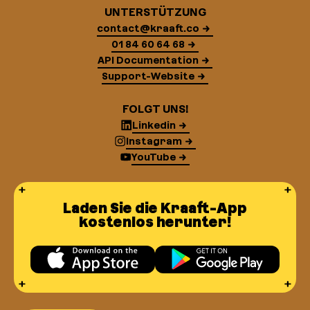
UNTERSTÜTZUNG
contact@kraaft.co
01 84 60 64 68
API Documentation
Support-Website
FOLGT UNS!
Linkedin
Instagram
YouTube
Laden Sie die Kraaft-App
kostenlos herunter!