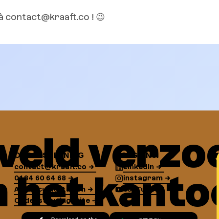
à contact@kraaft.co ! 😉
 veld verzo
ONDERSTEUNING
VOLG ONS!
contact@kraaft.co
Linkedin
n het kanto
01 84 60 64 68
instagram
API Documentation
YouTube
Ondersteuningssite