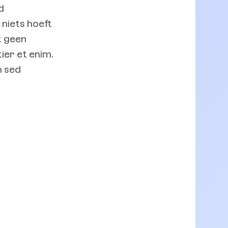
d
 niets hoeft
t geen
tier et enim.
m sed