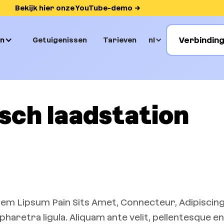
Bekijk hier onze YouTube-demo
Verbindin
n
Getuigenissen
Tarieven
nl
isch laadstation
em Lipsum Pain Sits Amet, Connecteur, Adipiscing 
haretra ligula. Aliquam ante velit, pellentesque e