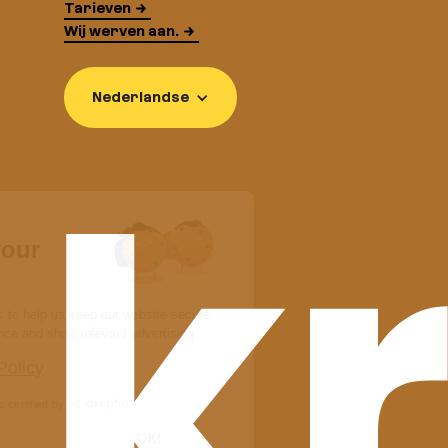
Tarieven
Wij werven aan.
Nederlandse
Continue without consent
Hi there!
We respect your
privacy
At Kraaft, we use cookies to help us keep our website secure,
give you a better experience and show relevant advertising.
Read the Privacy Policy
Consents certified by
I want to choose
OK!