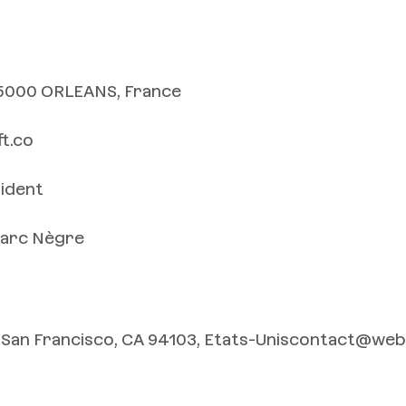
45000 ORLEANS, France
t.co
sident
 Marc Nègre
orSan Francisco, CA 94103, Etats-Uniscontact@we