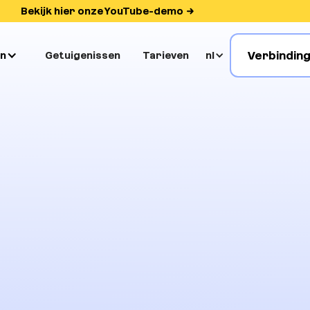
Bekijk hier onze YouTube-demo
Verbindin
n
Getuigenissen
Tarieven
nl