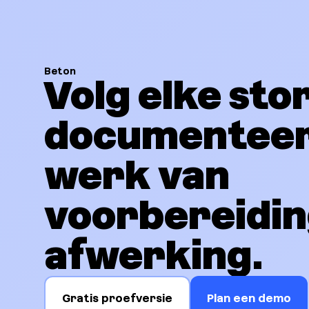
Beton
Volg elke sto
documenteer
werk van
voorbereidin
afwerking.
Gratis proefversie
Plan een demo