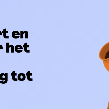
rt en
 het
g tot