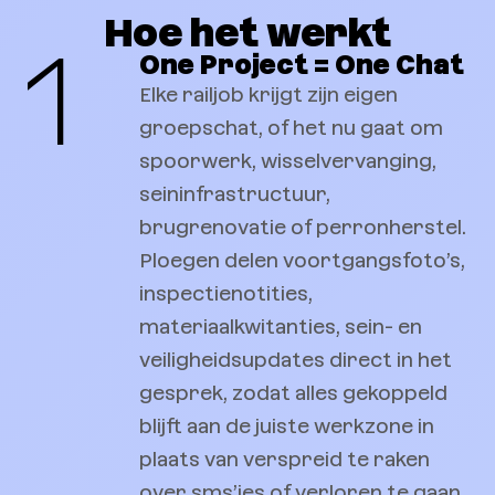
Hoe het werkt
1
One Project = One Chat
Elke railjob krijgt zijn eigen
groepschat, of het nu gaat om
spoorwerk, wisselvervanging,
seininfrastructuur,
brugrenovatie of perronherstel.
Ploegen delen voortgangsfoto’s,
inspectienotities,
materiaalkwitanties, sein- en
veiligheidsupdates direct in het
gesprek, zodat alles gekoppeld
blijft aan de juiste werkzone in
plaats van verspreid te raken
over sms’jes of verloren te gaan